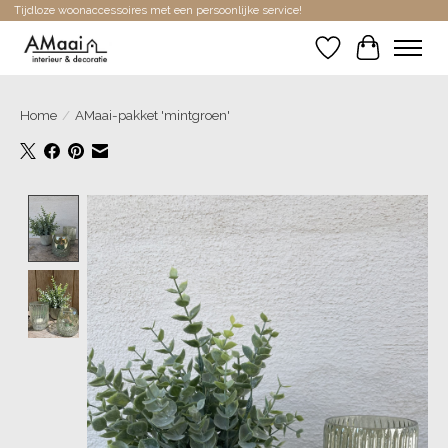
Tijdloze woonaccessoires met een persoonlijke service!
Verlanglijst
Winkelwa
Home
/
AMaai-pakket 'mintgroen'
Product image slideshow Items