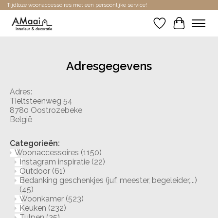
Tijdloze woonaccessoires met een persoonlijke service!
Verlanglijst
Winkelwa
Adresgegevens
Adres:
Tieltsteenweg 54
8780 Oostrozebeke
België
Categorieën:
Woonaccessoires
(1150)
Instagram inspiratie
(22)
Outdoor
(61)
Bedanking geschenkjes (juf, meester, begeleider,...)
(45)
Woonkamer
(523)
Keuken
(232)
Tulpen
(35)