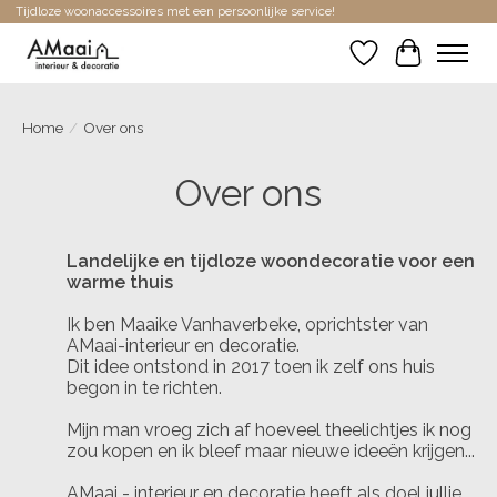
Tijdloze woonaccessoires met een persoonlijke service!
Verlanglijst
Winkelwa
Home
/
Over ons
Over ons
Landelijke en
tijdloze woondecoratie voor een
warme thuis
Ik ben Maaike Vanhaverbeke, oprichtster van
AMaai-interieur en decoratie.
Dit idee ontstond in 2017 toen ik zelf ons huis
begon in te richten.
Mijn man vroeg zich af hoeveel theelichtjes ik nog
zou kopen en ik bleef maar nieuwe ideeën krijgen...
AMaai - interieur en decoratie heeft als doel jullie