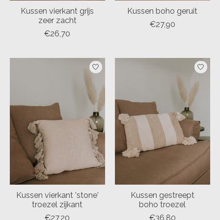
Kussen vierkant grijs
Kussen boho geruit
zeer zacht
€27,90
€26,70
Kussen vierkant 'stone'
Kussen gestreept
troezel zijkant
boho troezel
€27,20
€36,80