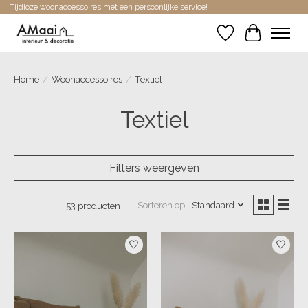
Tijdloze woonaccessoires met een persoonlijke service!
Verlanglijst
Winkelwa
Home
/
Woonaccessoires
/
Textiel
Textiel
Filters weergeven
Sorteren op
Standaard
53 producten