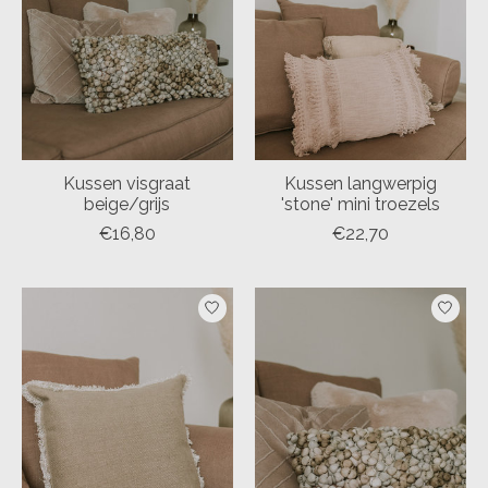
Kussen visgraat
Kussen langwerpig
beige/grijs
'stone' mini troezels
€16,80
€22,70