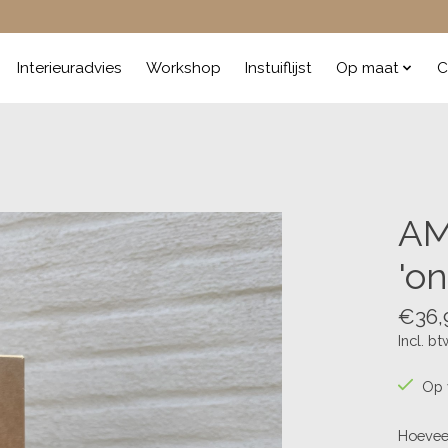
Interieuradvies
Workshop
Instuiflijst
Op maat
C
AM
'o
€36,
Incl. bt
Op 
Hoevee