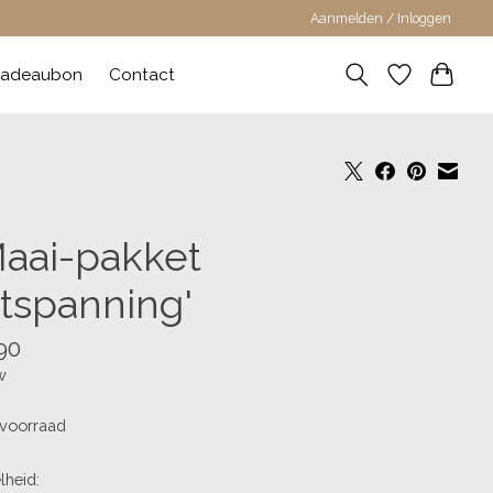
Aanmelden / Inloggen
adeaubon
Contact
aai-pakket
ntspanning'
90
w
voorraad
lheid: