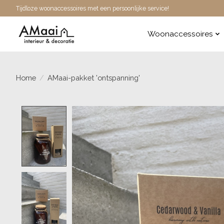
Tijdloze woonaccessoires met een persoonlijke service!
Woonaccessoires
Home
/
AMaai-pakket 'ontspanning'
Product image slideshow Items