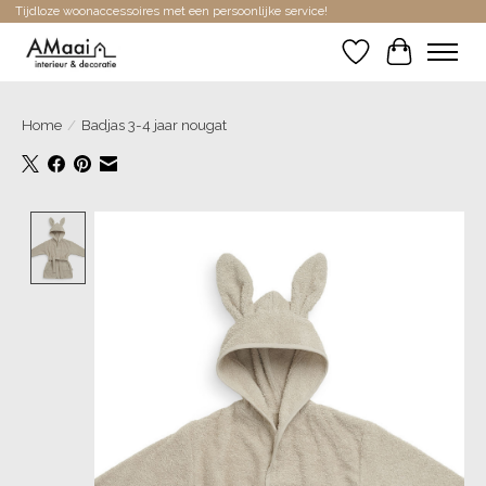
Tijdloze woonaccessoires met een persoonlijke service!
Verlanglijst
Winkelwa
Home
/
Badjas 3-4 jaar nougat
Product image slideshow Items