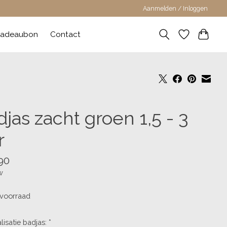
Aanmelden / Inloggen
adeaubon
Contact
jas zacht groen 1,5 - 3
r
90
w
voorraad
lisatie badjas:
*