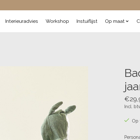
Interieuradvies
Workshop
Instuiflijst
Op maat
C
Bad
jaa
€29,
Incl. bt
Op 
Persona