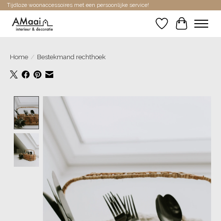
Tijdloze woonaccessoires met een persoonlijke service!
Verlanglijst
Winkelwa
Home
/
Bestekmand rechthoek
Product image slideshow Items