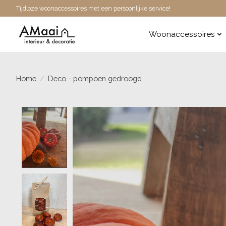
Tijdloze woonaccessoires met een persoonlijke service!
Woonaccessoires
Home
/
Deco - pompoen gedroogd
Product image slideshow Items