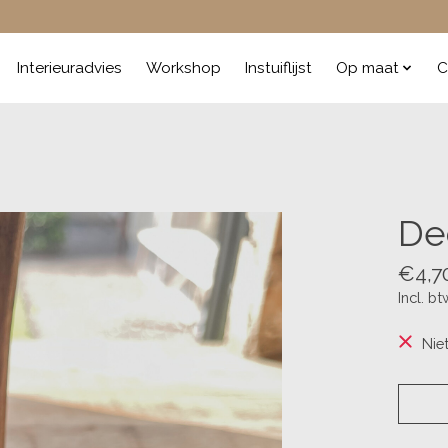
Interieuradvies
Workshop
Instuiflijst
Op maat
C
De
€4,7
Incl. bt
Nie