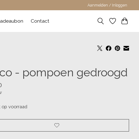
Aanmelden / Inloggen
adeaubon
Contact
co - pompoen gedroogd
0
w
t op voorraad