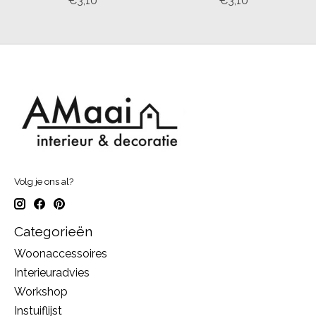
€3,10
€3,10
Volg je ons al?
Categorieën
Woonaccessoires
Interieuradvies
Workshop
Instuiflijst