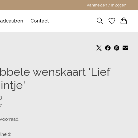
Aanmelden / Inloggen
adeaubon
Contact
bbele wenskaart 'Lief
intje'
0
w
voorraad
lheid: