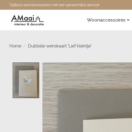
Tijdloze woonaccessoires met een persoonlijke service!
Woonaccessoires
Home
/
Dubbele wenskaart 'Lief kleintje'
Product image slideshow Items