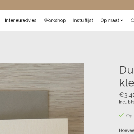
Interieuradvies
Workshop
Instuiflijst
Op maat
C
Du
kle
€3,4
Incl. bt
Op 
Hoevee