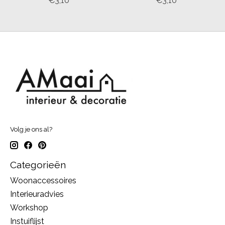
€3,10
€3,10
Volg je ons al?
Categorieën
Woonaccessoires
Interieuradvies
Workshop
Instuiflijst