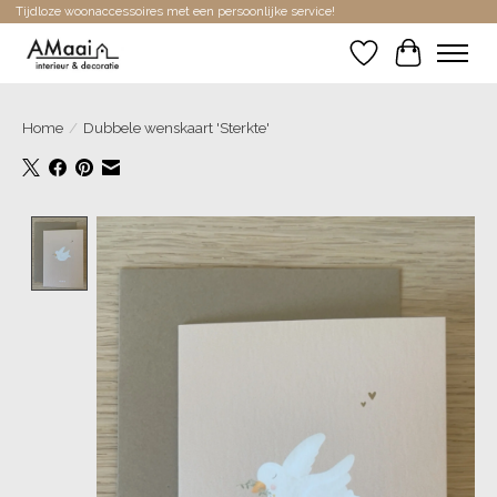
Tijdloze woonaccessoires met een persoonlijke service!
Verlanglijst
Winkelwa
Home
/
Dubbele wenskaart 'Sterkte'
Product image slideshow Items