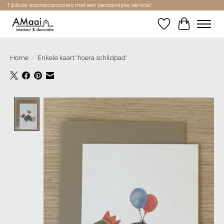
Tijdloze woonaccessoires met een persoonlijke service!
Verlanglijst
Winkelwa
Home
/
Enkele kaart 'hoera schildpad'
Product image slideshow Items