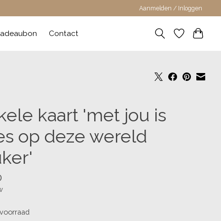
Aanmelden / Inloggen
adeaubon
Contact
ele kaart 'met jou is
les op deze wereld
ker'
0
w
voorraad