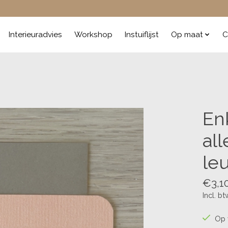
Interieuradvies
Workshop
Instuiflijst
Op maat
C
Enk
al
leu
€3,1
Incl. bt
Op 