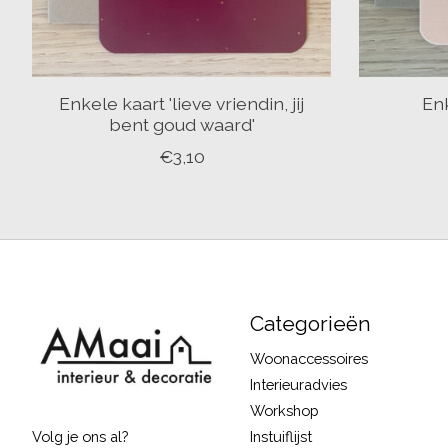
Enkele kaart 'lieve vriendin, jij
Enk
bent goud waard'
€3,10
Categorieën
Woonaccessoires
Interieuradvies
Workshop
Instuiflijst
Volg je ons al?