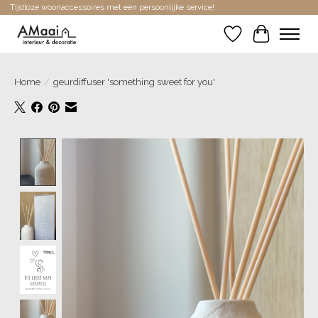
Tijdloze woonaccessoires met een persoonlijke service!
Verlanglijst
Winkelwa
Home
/
geurdiffuser 'something sweet for you'
Product image slideshow Items