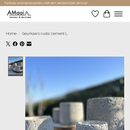
Tijdloze woonaccessoires met een persoonlijke service!
Verlanglijst
Winkelwa
Home
/
Geurkaars rustic cement L
Product image slideshow Items