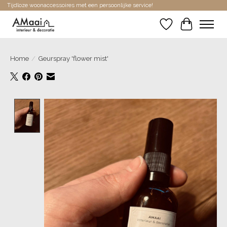
Tijdloze woonaccessoires met een persoonlijke service!
Verlanglijst
Winkelwa
Home
/
Geurspray 'flower mist'
Product image slideshow Items