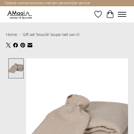
Tijdloze woonaccessoires met een persoonlijke service!
Verlanglijst
Winkelwa
Home
/
Gift set 'bouclé' taupe (set van 2)
Product image slideshow Items