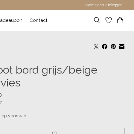
Aanmelden / Inloggen
adeaubon
Contact
oot bord grijs/beige
rvies
0
w
t op voorraad