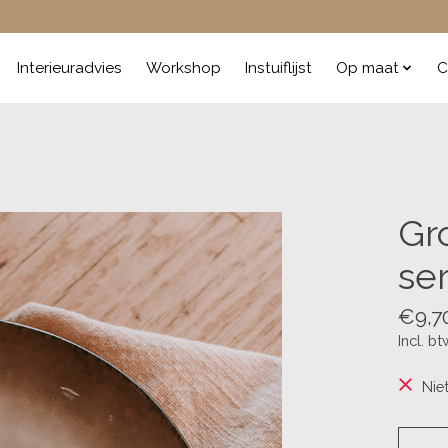
Interieuradvies
Workshop
Instuiflijst
Op maat
C
Gr
se
€9,7
Incl. bt
Nie