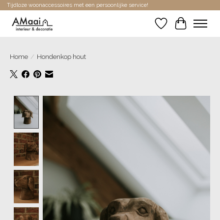
Tijdloze woonaccessoires met een persoonlijke service!
Verlanglijst
Winkelwa
Home
/
Hondenkop hout
Product image slideshow Items