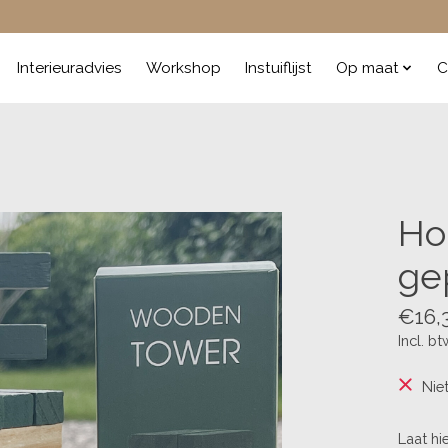
Interieuradvies
Workshop
Instuiflijst
Op maat
C
Ho
ge
€16,
Incl. bt
Nie
Laat hi