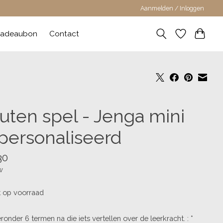
Aanmelden / Inloggen
adeaubon
Contact
uten spel - Jenga mini
personaliseerd
30
w
t op voorraad
eronder 6 termen na die iets vertellen over de leerkracht. :
*