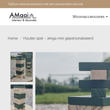
Tijdloze woonaccessoires met een persoonlijke service!
Woonaccessoires
Home
/
Houten spel - Jenga mini gepersonaliseerd
Product image slideshow Items