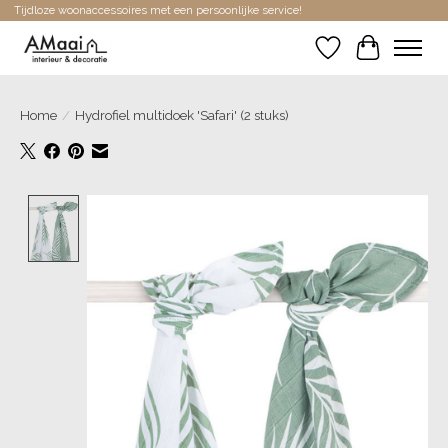
Tijdloze woonaccessoires met een persoonlijke service!
Verlanglijst
Winkelwa
Home
/
Hydrofiel multidoek 'Safari' (2 stuks)
Product image slideshow Items