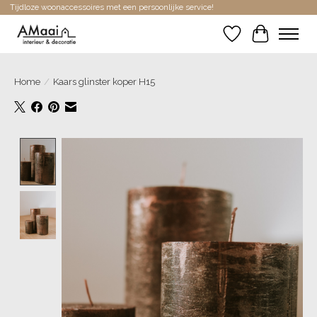
Tijdloze woonaccessoires met een persoonlijke service!
Verlanglijst
Winkelwa
Home
/
Kaars glinster koper H15
Product image slideshow Items