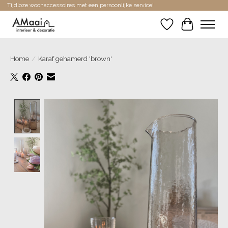
Tijdloze woonaccessoires met een persoonlijke service!
Verlanglijst
Winkelwa
Home
/
Karaf gehamerd 'brown'
Product image slideshow Items