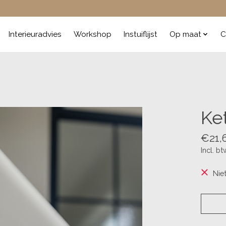
Interieuradvies
Workshop
Instuiflijst
Op maat
C
Ke
€21,
Incl. bt
Nie