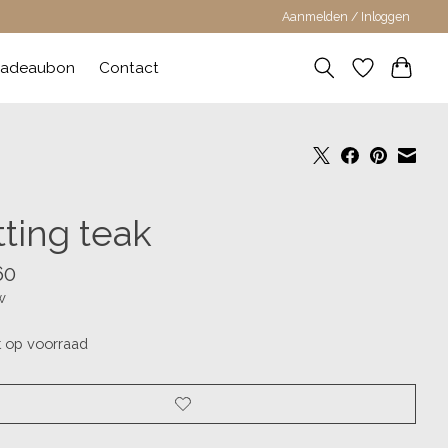
Aanmelden / Inloggen
adeaubon
Contact
tting teak
60
w
t op voorraad