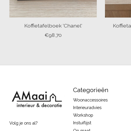
Koffietafelboek 'Chanel'
Koffiet
€98,70
Categorieën
Woonaccessoires
Interieuradvies
Workshop
Instuiflijst
Volg je ons al?
Op maat