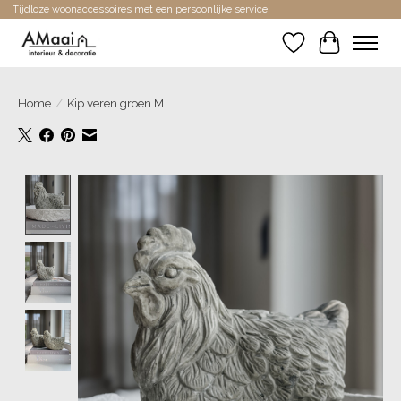
Tijdloze woonaccessoires met een persoonlijke service!
Verlanglijst
Winkelwa
Home
/
Kip veren groen M
Product image slideshow Items