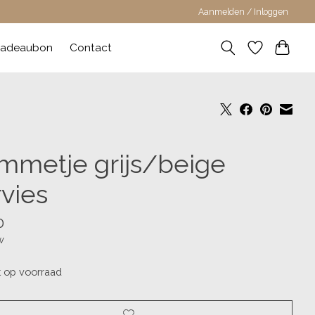
Aanmelden / Inloggen
adeaubon
Contact
mmetje grijs/beige
rvies
0
w
t op voorraad