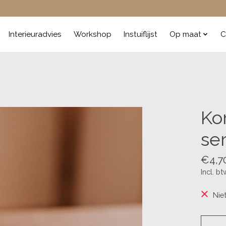
Interieuradvies
Workshop
Instuiflijst
Op maat
C
Ko
se
€4,7
Incl. bt
Nie