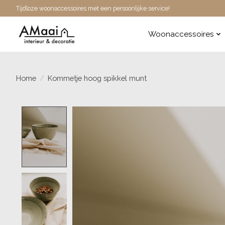
Tijdloze woonaccessoires met een persoonlijke service!
Woonaccessoires
Home
/
Kommetje hoog spikkel munt
Product image slideshow Items