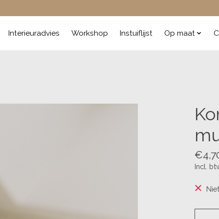
Interieuradvies
Workshop
Instuiflijst
Op maat
C
Ko
mu
€4,7
Incl. bt
Nie