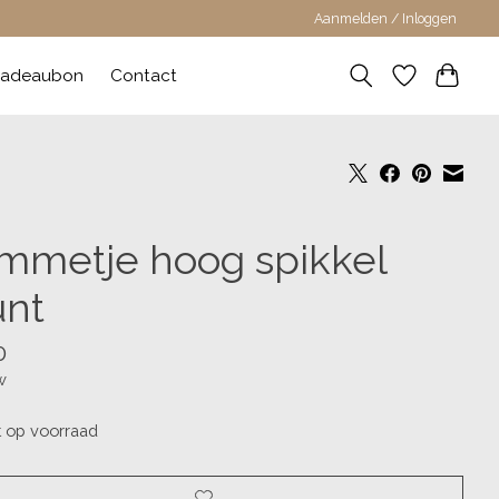
Aanmelden / Inloggen
adeaubon
Contact
mmetje hoog spikkel
nt
0
w
t op voorraad