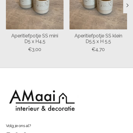
Aperitiefpotje SS mini
Aperitiefpotje SS klein
D5 x H4,5
D5,5 x H 5,5
€3,00
€4,70
Volg je ons al?