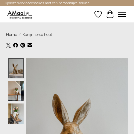
Tijdloze woonaccessoires met een persoonlijke service!
Verlanglijst
Winkelwa
Home
/
Konijn torso hout
Product image slideshow Items