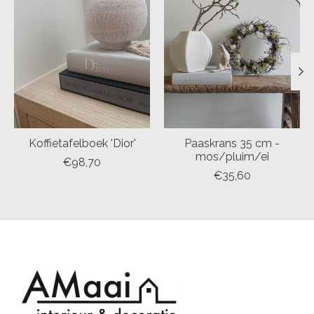
Koffietafelboek 'Dior'
Paaskrans 35 cm -
mos/pluim/ei
€98,70
€35,60