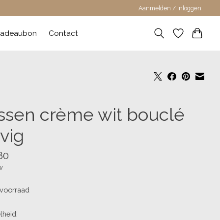
Aanmelden / Inloggen
adeaubon
Contact
ssen crème wit bouclé
vig
80
w
voorraad
lheid: