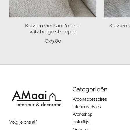
Kussen vierkant 'manu'
Kussen v
wit/beige streepje
€39,80
Categorieën
Woonaccessoires
Interieuradvies
Workshop
Instuiflijst
Volg je ons al?
Op maat