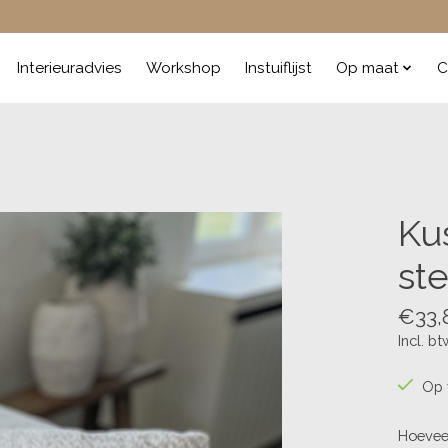
Interieuradvies
Workshop
Instuiflijst
Op maat
C
Ku
ste
€33,
Incl. bt
Op 
Hoevee