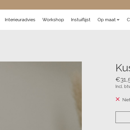
Interieuradvies
Workshop
Instuiflijst
Op maat
C
Ku
€31,
Incl. bt
Nie