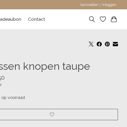
Aanmelden / Inloggen
adeaubon
Contact
ssen knopen taupe
50
w
t op voorraad