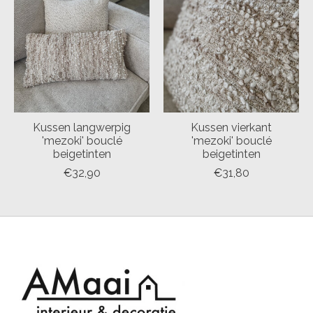
Kussen langwerpig
Kussen vierkant
'mezoki' bouclé
'mezoki' bouclé
beigetinten
beigetinten
€32,90
€31,80