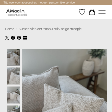
Tijdloze woonaccessoires met een persoonlijke service!
Verlanglijst
Winkelwa
Home
/
Kussen vierkant 'manu' wit/beige streepje
Product image slideshow Items