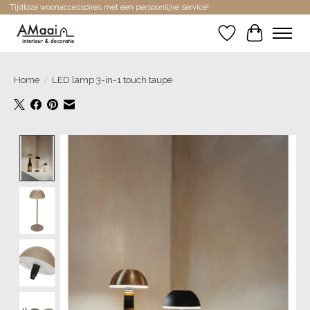
Tijdloze woonaccessoires met een persoonlijke service!
Verlanglijst
Winkelwa
Home
/
LED lamp 3-in-1 touch taupe
Product image slideshow Items