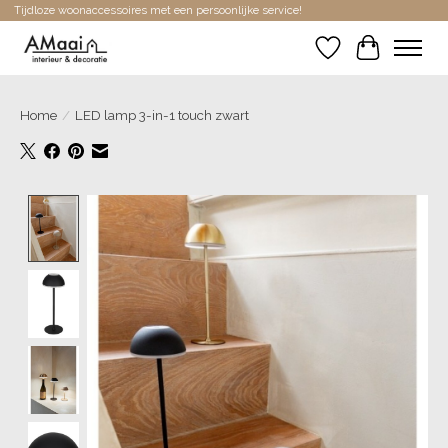
Tijdloze woonaccessoires met een persoonlijke service!
Verlanglijst
Winkelwa
Home
/
LED lamp 3-in-1 touch zwart
Product image slideshow Items