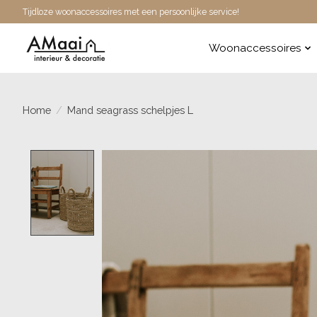
Tijdloze woonaccessoires met een persoonlijke service!
Woonaccessoires
Home
/
Mand seagrass schelpjes L
Product image slideshow Items