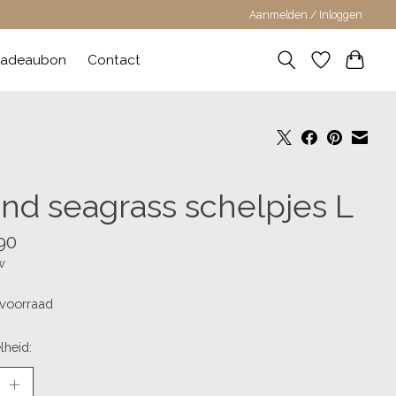
Aanmelden / Inloggen
adeaubon
Contact
nd seagrass schelpjes L
90
w
voorraad
lheid: