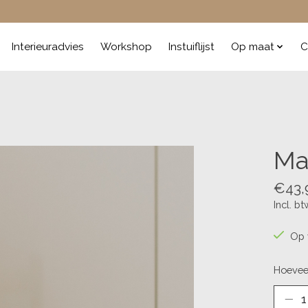
Interieuradvies
Workshop
Instuiflijst
Op maat
C
Ma
€43,
Incl. bt
Op 
Hoevee