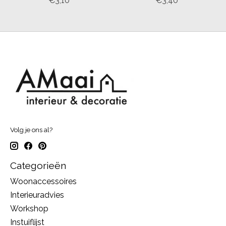
€3,10
€3,40
Volg je ons al?
Categorieën
Woonaccessoires
Interieuradvies
Workshop
Instuiflijst