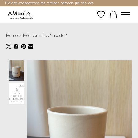
Tijdloze woonaccessoires met een persoonlijke service!
Verlanglijst
Winkelwa
Home
/
Mok keramiek 'meester'
Product image slideshow Items