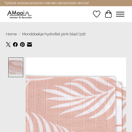
Tijdloze woonaccessoires met een persoonlijke service!
Verlanglijst
Winkelwa
Home
/
Monddoekje hydrofiel pink blad (3st)
Product image slideshow Items