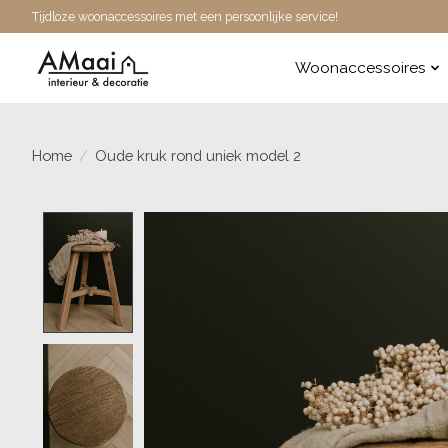
Tijdloze woonaccessoires met een persoonlijke service!
Woonaccessoires
Home
/
Oude kruk rond uniek model 2
Product image slideshow Items