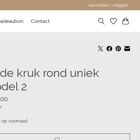
Aanmelden / Inloggen
adeaubon
Contact
de kruk rond uniek
del 2
,00
w
t op voorraad