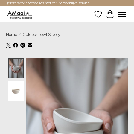
Tijdloze woonaccessoires met een persoonlijke service!
Verlanglijst
Winkelwa
Home
/
Outdoor bowl S ivory
Product image slideshow Items