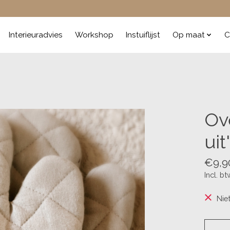
Interieuradvies
Workshop
Instuiflijst
Op maat
C
Ov
uit'
€9,9
Incl. bt
Nie