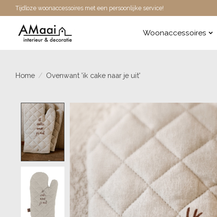
Tijdloze woonaccessoires met een persoonlijke service!
Woonaccessoires
Home
/
Ovenwant 'ik cake naar je uit'
Product image slideshow Items