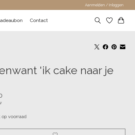
Aanmelden / Inloggen
adeaubon
Contact
enwant 'ik cake naar je
0
w
t op voorraad