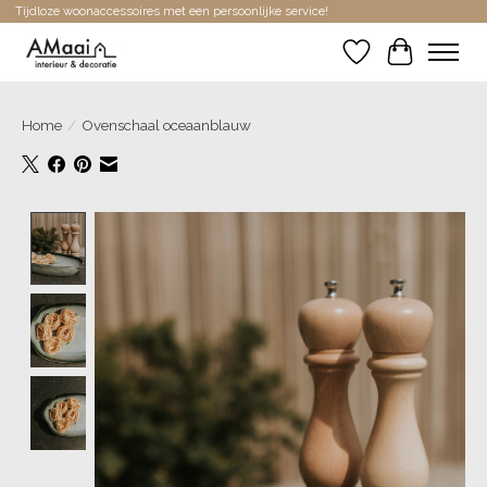
Tijdloze woonaccessoires met een persoonlijke service!
Verlanglijst
Winkelwa
Home
/
Ovenschaal oceaanblauw
Product image slideshow Items