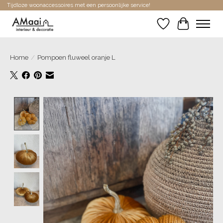
Tijdloze woonaccessoires met een persoonlijke service!
Verlanglijst
Winkelwa
Home
/
Pompoen fluweel oranje L
Product image slideshow Items