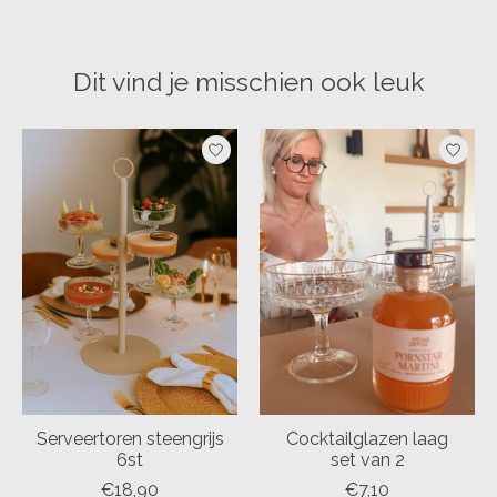
Dit vind je misschien ook leuk
Items van productcarrousel
Serveertoren steengrijs
Cocktailglazen laag
6st
set van 2
€18,90
€7,10