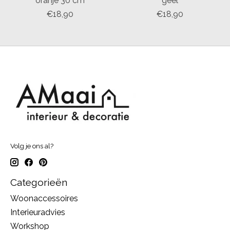
oranje 30 cm
geel
€18,90
€18,90
Volg je ons al?
Categorieën
Woonaccessoires
Interieuradvies
Workshop