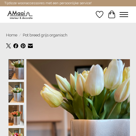
Tijdloze woonaccessoires met een persoonlijke service!
Verlanglijst
Winkelwa
Home
/
Pot breed grijs organisch
Product image slideshow Items