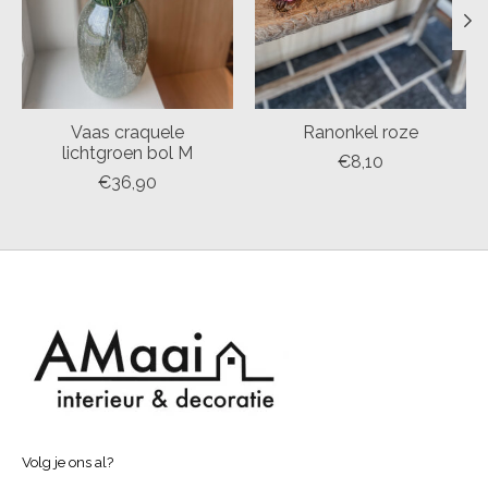
Vaas craquele
Ranonkel roze
lichtgroen bol M
€8,10
€36,90
Volg je ons al?