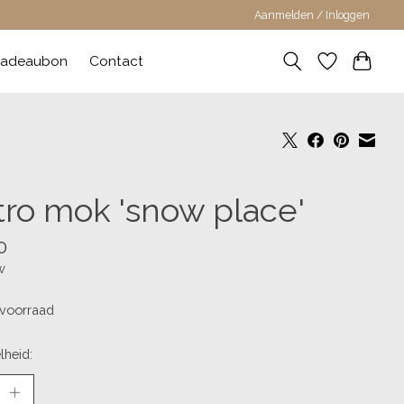
Aanmelden / Inloggen
adeaubon
Contact
tro mok 'snow place'
0
w
voorraad
lheid: