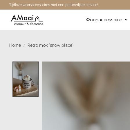
Tijdloze woonaccessoires met een persoonlijke service!
Woonaccessoires
Home
/
Retro mok 'snow place'
Product image slideshow Items