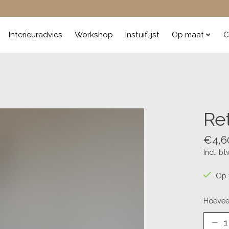
Interieuradvies
Workshop
Instuiflijst
Op maat
C
Re
€4,6
Incl. bt
Op 
Hoevee