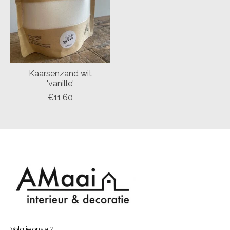
Kaarsenzand wit
'vanille'
€11,60
Volg je ons al?