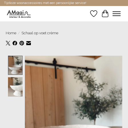
Tijdloze woonaccessoires met een persoonlijke service!
Verlanglijst
Winkelwa
Home
/
Schaal op voet crème
Product image slideshow Items